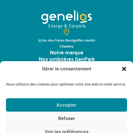
33 Av. des Frères Montgolfier 69680
Chassieu
Notre marque
Nos ombrières GenPark
La distribution
Gérer le consentement
Contact
Mondu
Nous utilisons des cookies pour optimiser notre site web et notre service.
E-shop
Suivez-nous sur
Accepter
Refuser
© Copyright 2025
Données personnelles
Voir les préférences